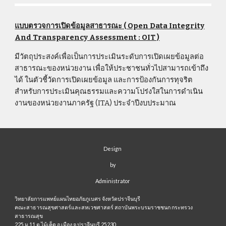
แบบตรวจการเปิดข้อมูลสาธารณะ ( Open Data Integrity
And Transparency Assessment : OIT )
มีวัตถุประสงค์เพื่อเป็นการประเมินระดับการเปิดเผยข้อมูลต่อ
สาธารณะของหน่วยงาน เพื่อให้ประชาชนทั่วไปสามารถเข้าถึง
ได้ ในตัวชี้วัดการเปิดเผยข้อมูล และการป้องกันการทุจริต
สำหรับการประเมินคุณธรรมและความโปร่งใสในการดำเนิน
งานของหน่วยงานภาครัฐ (ITA) ประจำปีงบประมาณ
Design
by
Administrator
วิทยาลัยการแพทย์แผนไทยอภัยภูเบศร จังหวัดปราจีนบุรี
คณะสาธารณสุขศาสตร์และสหเวชศาสตร์ สถาบันพระบรมราชชนก กระทรวง
สาธารณสุข
225 ม.11 ต.ไม้เค็ด อ.เมือง จ.ปราจีนบุรี 25230